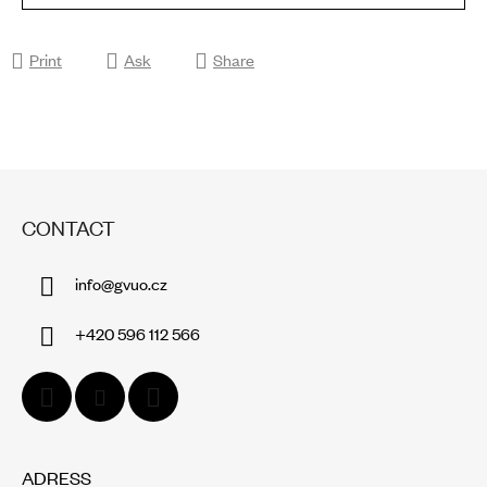
Print
Ask
Share
F
O
CONTACT
O
T
info
@
gvuo.cz
E
R
+420 596 112 566
ADRESS