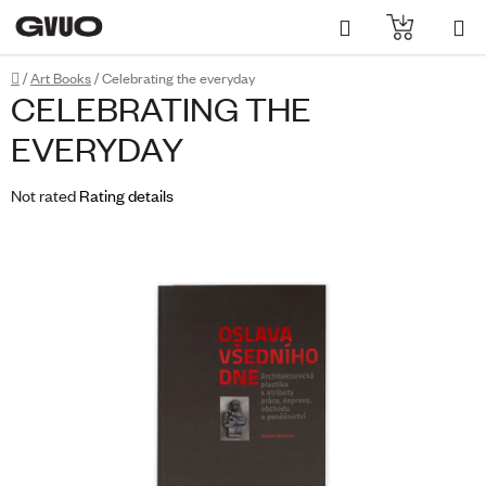
Skip
Search
SHOPPI
to
content
CART
Home
/
Art Books
/
Celebrating the everyday
CELEBRATING THE
EVERYDAY
The
Not rated
Rating details
average
product
rating
is
0,0
out
of
5
stars.