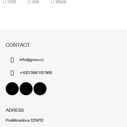
Print
Ask
Share
F
O
CONTACT
O
T
info
@
gvuo.cz
E
R
+420 596 112 566
ADRESS
Poděbradova 1219/12