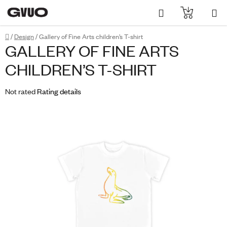
Skip
Search
SHOPPI
to
content
CART
Home
/
Design
/
Gallery of Fine Arts children’s T-shirt
GALLERY OF FINE ARTS
CHILDREN’S T-SHIRT
The
Not rated
Rating details
average
product
rating
is
0,0
out
of
5
stars.