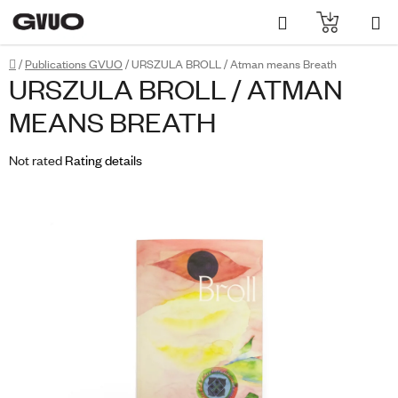
Skip
Search
SHOPPI
to
content
CART
Home
/
Publications GVUO
/
URSZULA BROLL / Atman means Breath
URSZULA BROLL / ATMAN
MEANS BREATH
The
Not rated
Rating details
average
product
rating
is
0,0
out
of
5
stars.