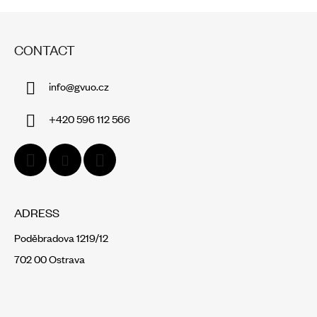
F
O
CONTACT
O
T
info
@
gvuo.cz
E
R
+420 596 112 566
ADRESS
Poděbradova 1219/12
702 00 Ostrava