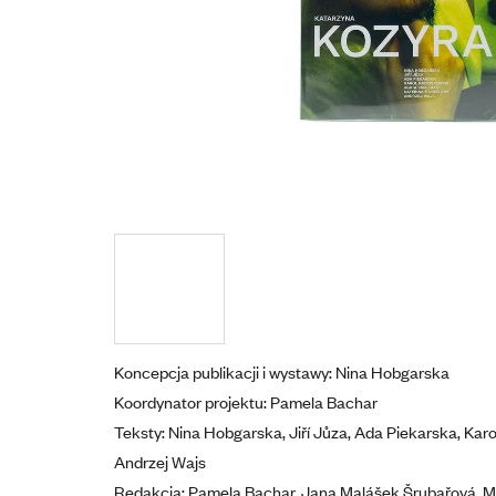
Koncepcja publikacji i wystawy: Nina Hobgarska
Koordynator projektu: Pamela Bachar
Teksty: Nina Hobgarska, Jiří Jůza, Ada Piekarska, Kar
Andrzej Wajs
Redakcja: Pamela Bachar, Jana Malášek Šrubařová, 