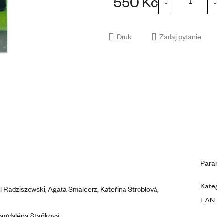
550 Kč
na
Cena jednostkowa:
5
gwiazdek.
Druk
Zadaj pytanie
Para
Kate
ol Radziszewski, Agata Smalcerz, Kateřina Štroblová,
EAN
Magdaléna Staňková