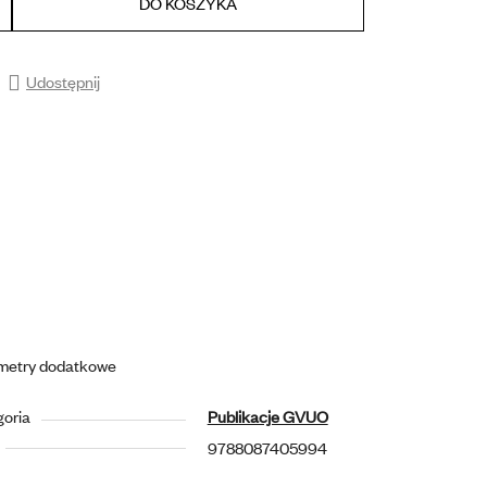
DO KOSZYKA
Udostępnij
metry dodatkowe
goria
Publikacje GVUO
9788087405994