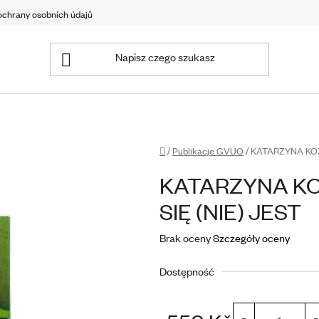
chrany osobních údajů
Home
/
Publikacje GVUO
/
KATARZYNA KOZYR
KATARZYNA KOZ
SIĘ (NIE) JEST
Średnia
Brak oceny
Szczegóły oceny
ocena
Dostępność
produktu
wynosi
0,0