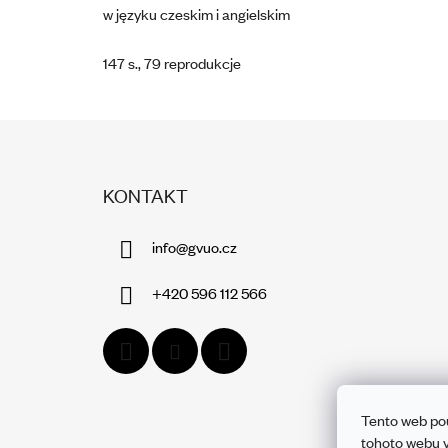
w języku czeskim i angielskim
147 s., 79 reprodukcje
S
T
KONTAKT
O
P
info
@
gvuo.cz
K
A
+420 596 112 566
Tento web po
tohoto webu v