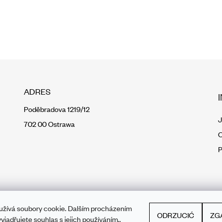
ADRES
Poděbradova 1219/12
J
702 00 Ostrawa
O
P
užívá soubory cookie. Dalším procházením
ODRZUCIĆ
ZG
yjadřujete souhlas s jejich používáním..