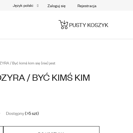
Język polski
Zaloguj się
Rejestracja
PUSTY KOSZYK
KOSZYK
A / Być kimś kim się (nie) jest
YRA / BYĆ KIMŚ KIM
Dostępny
(>5 szt)