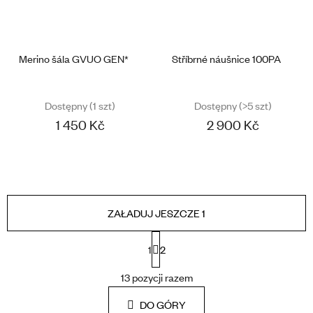
Merino šála GVUO GEN*
Stříbrné náušnice 100PA
Dostępny
(1 szt)
Dostępny
(>5 szt)
1 450 Kč
2 900 Kč
ZAŁADUJ JESZCZE 1
P
1
2
A
G
K
I
13
pozycji razem
O
N
N
A
DO GÓRY
T