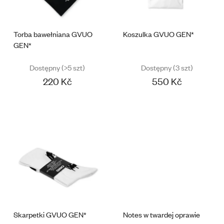
P
R
R
O
Torba bawełniana GVUO
Koszulka GVUO GEN*
O
D
GEN*
D
U
U
K
Dostępny
(>5 szt)
Dostępny
(3 szt)
K
T
220 Kč
550 Kč
T
Ó
Ó
W
W
Skarpetki GVUO GEN*
Notes w twardej oprawie