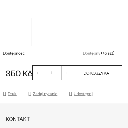
Dostępność
Dostępny
(>5 szt)
350 Kč
DO KOSZYKA
Cena jednostkowa:
Druk
Zadaj pytanie
Udostępnij
S
T
KONTAKT
O