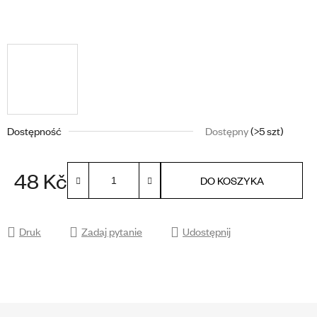
Dostępność
Dostępny
(>5 szt)
48 Kč
DO KOSZYKA
Cena jednostkowa:
Druk
Zadaj pytanie
Udostępnij
S