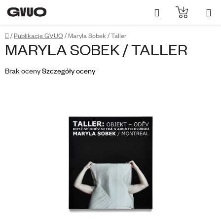
Przejść
Szukaj
KOSZYK
do
treści
Home
/
Publikacje GVUO
/
Maryla Sobek / Taller
MARYLA SOBEK / TALLER
Średnia
Brak oceny
Szczegóły oceny
ocena
produktu
wynosi
0,0
na
5
gwiazdek.