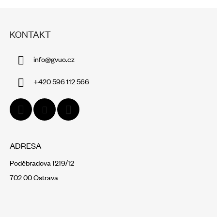
Z
Á
KONTAKT
P
A
info
@
gvuo.cz
T
Í
+420 596 112 566
ADRESA
Poděbradova 1219/12
702 00 Ostrava