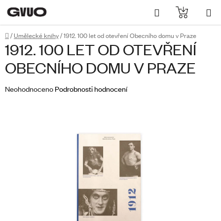
Přejít
Hledat
NÁKUPN
na
obsah
KOŠÍK
Domů
/
Umělecké knihy
/
1912. 100 let od otevření Obecního domu v Praze
1912. 100 LET OD OTEVŘENÍ
OBECNÍHO DOMU V PRAZE
Průměrné
Neohodnoceno
Podrobnosti hodnocení
hodnocení
produktu
je
0,0
z
5
hvězdiček.