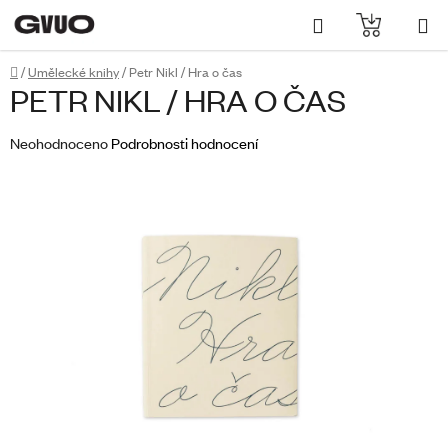
Přejít
Hledat
NÁKUPN
na
obsah
KOŠÍK
Domů
/
Umělecké knihy
/
Petr Nikl / Hra o čas
PETR NIKL / HRA O ČAS
Průměrné
Neohodnoceno
Podrobnosti hodnocení
hodnocení
produktu
je
0,0
z
5
hvězdiček.