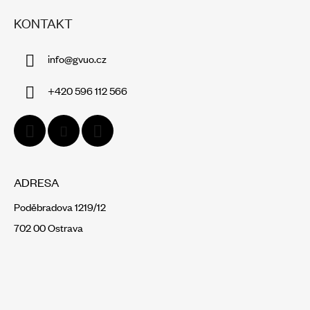
Á
KONTAKT
P
A
info
@
gvuo.cz
T
Í
+420 596 112 566
ADRESA
Poděbradova 1219/12
702 00 Ostrava