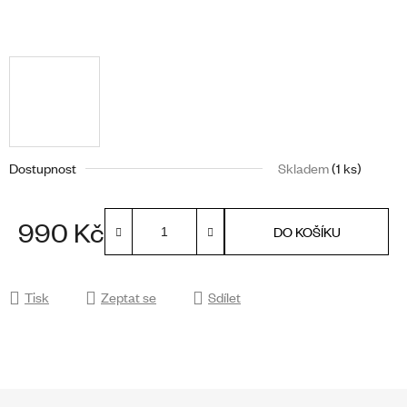
Dostupnost
Skladem
(1 ks)
990 Kč
DO KOŠÍKU
Měrná cena:
Tisk
Zeptat se
Sdílet
Z