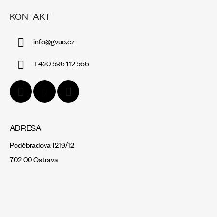
Á
KONTAKT
P
A
info
@
gvuo.cz
T
Í
+420 596 112 566
ADRESA
Poděbradova 1219/12
702 00 Ostrava