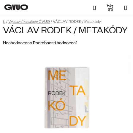
Přejít
Hledat
NÁKUPN
na
obsah
KOŠÍK
Domů
/
Výstavní katalogy GVUO
/
VÁCLAV RODEK / Metakódy
VÁCLAV RODEK / METAKÓDY
Průměrné
Neohodnoceno
Podrobnosti hodnocení
hodnocení
produktu
je
0,0
z
5
hvězdiček.