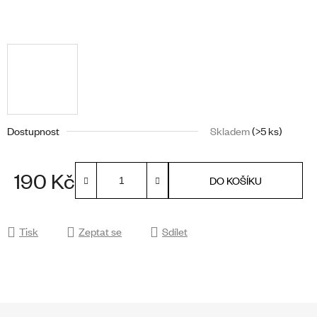
Dostupnost
Skladem
(>5 ks)
190 Kč
DO KOŠÍKU
Měrná cena:
Tisk
Zeptat se
Sdílet
Z